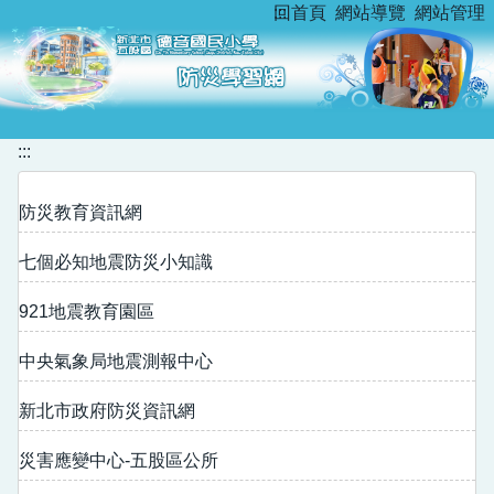
:::
回首頁
網站導覽
網站管理
跳
到
主
要
內
容
:::
區
防災教育資訊網
七個必知地震防災小知識
921地震教育園區
中央氣象局地震測報中心
新北市政府防災資訊網
災害應變中心-五股區公所