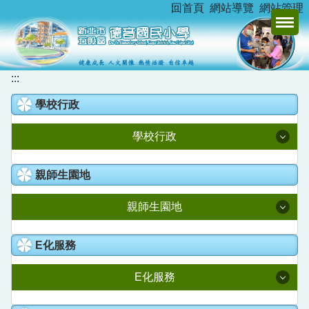
:::
回首頁
網站導覽
網站管理
跳
到
主
要
內
:::
容
學校行政
區
學校行政
校長室
親師生園地
教務處
親師生園地
學務處
升學資訊
E化服務
總務處
新北市家庭教育中心
E化服務
學輔處
德音臺灣母語日