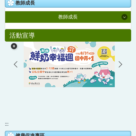
教室預約系統
教師成長
人事室
國語日報知識庫
校園線上報修
教師成長
主計室
語文競賽專區
校園直播
附設幼兒園
114學年度課程計畫
活動宣導
家庭教育成果專區
Youtube直播
全國在職教師進修網
德音社團
新北學Bar
公開授課專區
德音英語日
教育部信箱
教育雲
營養午餐專區
德音國小學生申訴信箱
數位學習影音網
五股樂齡中心
教師e學院
校外人士協助教學或活動專區
專業社群分享平台
領域研究會分享平台
:::
健康促進專區