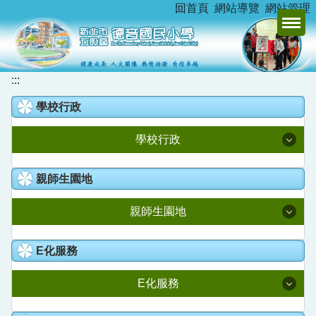
:::
回首頁
網站導覽
網站管理
跳
到
主
要
內
:::
容
學校行政
區
學校行政
校長室
親師生園地
教務處
親師生園地
學務處
升學資訊
E化服務
總務處
新北市家庭教育中心
E化服務
學輔處
德音臺灣母語日