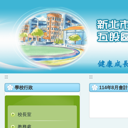
跳
到
主
要
內
容
區
:::
:::
學校行政
114年8月會
校長室
教務處