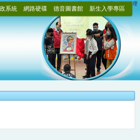
:::
回首頁
網站導覽
網站管理
政系統
網路硬碟
德音圖書館
新生入學專區