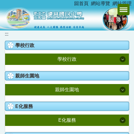
:::
回首頁
網站導覽
網站管理
跳
到
主
要
內
:::
容
學校行政
區
學校行政
校長室
親師生園地
教務處
親師生園地
學務處
升學資訊
E化服務
總務處
新北市家庭教育中心
E化服務
學輔處
德音臺灣母語日