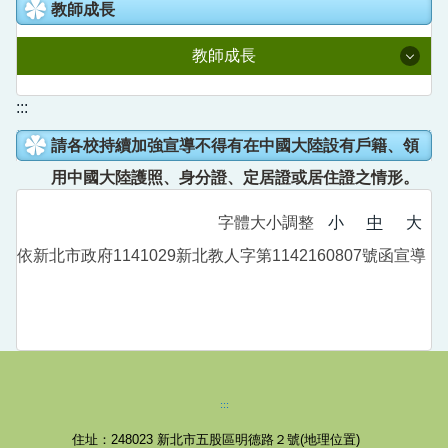
教室預約系統
教師成長
人事室
國語日報知識庫
校園線上報修
教師成長
主計室
語文競賽專區
校園直播
附設幼兒園
114學年度課程計畫
:::
家庭教育成果專區
Youtube直播
請各校持續加強宣導不得有在中國大陸設有戶籍、領
全國在職教師進修網
德音社團
新北學Bar
用中國大陸護照、身分證、定居證或居住證之情形。
公開授課專區
德音英語日
教育部信箱
字體大小調整
小
中
大
教育雲
營養午餐專區
依新北市政府1141029新北教人字第1142160807號函宣導
德音國小學生申訴信箱
數位學習影音網
五股樂齡中心
教師e學院
校外人士協助教學或活動專區
專業社群分享平台
:::
領域研究會分享平台
住址：248023
新北市五股區明德路２號(
地理位置
)