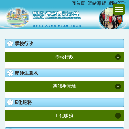
:::
回首頁
網站導覽
網站管理
跳
到
主
要
內
:::
容
學校行政
區
學校行政
校長室
親師生園地
教務處
親師生園地
學務處
升學資訊
E化服務
總務處
新北市家庭教育中心
E化服務
學輔處
德音臺灣母語日