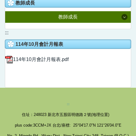
教室預約系統
教師成長
人事室
國語日報知識庫
校園線上報修
教師成長
主計室
語文競賽專區
校園直播
附設幼兒園
114學年度課程計畫
:::
家庭教育成果專區
Youtube直播
114年10月會計月報表
全國在職教師進修網
德音社團
新北學Bar
公開授課專區
114年10月會計月報表.pdf
德音英語日
教育部信箱
教育雲
營養午餐專區
德音國小學生申訴信箱
數位學習影音網
五股樂齡中心
教師e學院
校外人士協助教學或活動專區
:::
專業社群分享平台
住址：248023
新北市五股區明德路２號(
地理位置
)
領域研究會分享平台
plus code:3CCM+JX 台北/座標: 25°04'17.0"N 121°26'04.0"E
No. 2, Mingde Rd., Wugu Dist., New Taipei City 248, Taiwan (R.O.C.)