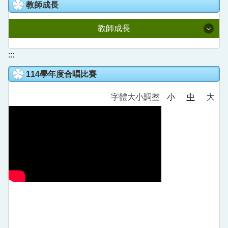
教室預約系統
教師成長
人事室
國語日報知識庫
校園線上報修
教師成長
主計室
語文競賽專區
校園直播
附設幼兒園
114學年度課程計畫
:::
家庭教育成果專區
Youtube直播
114學年度合唱比賽
全國在職教師進修網
德音社團
新北學Bar
字體大小調整
小
中
大
公開授課專區
德音英語日
教育部信箱
教育雲
營養午餐專區
德音國小學生申訴信箱
數位學習影音網
五股樂齡中心
教師e學院
校外人士協助教學或活動專區
專業社群分享平台
領域研究會分享平台