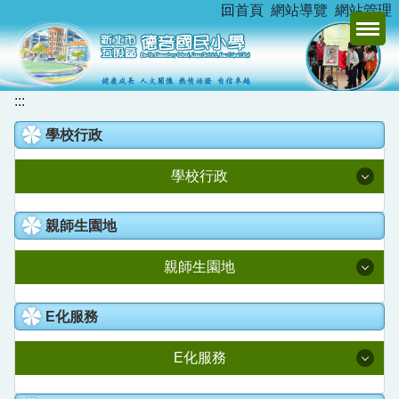
:::
回首頁
網站導覽
網站管理
跳
到
主
要
內
:::
容
學校行政
區
學校行政
校長室
親師生園地
教務處
親師生園地
學務處
升學資訊
E化服務
總務處
新北市家庭教育中心
E化服務
學輔處
德音臺灣母語日