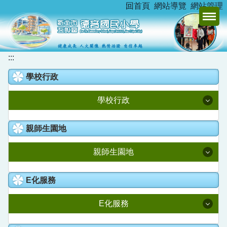
:::
回首頁
網站導覽
網站管理
跳
到
主
要
內
:::
容
學校行政
區
學校行政
校長室
親師生園地
教務處
親師生園地
學務處
升學資訊
E化服務
總務處
新北市家庭教育中心
E化服務
學輔處
德音臺灣母語日