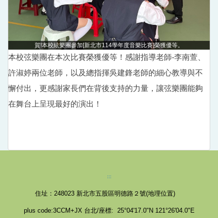
戶外教育資源平臺
賀!本校絃樂團參加[新北市114學年度音樂比賽]榮獲優等。
本校弦樂團在本次比賽榮獲優等！感謝指導老師-李南萱、
許淑婷兩位老師，以及總指揮吳建鋒老師的細心教導與不
懈付出，更感謝家長們在背後支持的力量，讓弦樂團能夠
在舞台上呈現最好的演出！
:::
住址：248023
新北市五股區明德路２號(
地理位置
)
plus code:3CCM+JX 台北/座標: 25°04'17.0"N 121°26'04.0"E