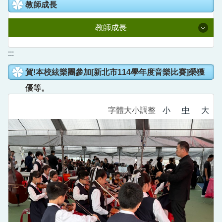
教室預約系統
教師成長
人事室
國語日報知識庫
校園線上報修
教師成長
主計室
語文競賽專區
校園直播
附設幼兒園
114學年度課程計畫
:::
家庭教育成果專區
Youtube直播
賀!本校絃樂團參加[新北市114學年度音樂比賽]榮獲
全國在職教師進修網
德音社團
新北學Bar
優等。
公開授課專區
德音英語日
教育部信箱
字體大小調整
小
中
大
教育雲
營養午餐專區
德音國小學生申訴信箱
數位學習影音網
五股樂齡中心
教師e學院
校外人士協助教學或活動專區
專業社群分享平台
領域研究會分享平台