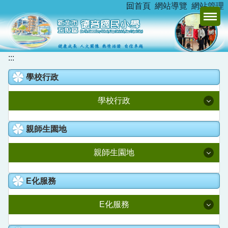
:::
回首頁
網站導覽
網站管理
跳
到
主
要
內
:::
容
學校行政
區
學校行政
校長室
親師生園地
教務處
親師生園地
學務處
升學資訊
E化服務
總務處
新北市家庭教育中心
E化服務
學輔處
德音臺灣母語日