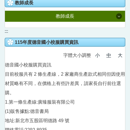
教室預約系統
教師成長
人事室
國語日報知識庫
校園線上報修
教師成長
主計室
語文競賽專區
校園直播
附設幼兒園
114學年度課程計畫
:::
家庭教育成果專區
Youtube直播
115年度德音國小校服購買資訊
全國在職教師進修網
德音社團
新北學Bar
字體大小調整
小
中
大
公開授課專區
德音英語日
教育部信箱
德音國小校服購買資訊
教育雲
營養午餐專區
目前校服共有 2 條生產線，2 家廠商生產款式相同但因使用
德音國小學生申訴信箱
數位學習影音網
材質略有不同，在價格上有些許差異，請家長自行前往選
五股樂齡中心
購。
教師e學院
校外人士協助教學或活動專區
1.第一條生產線:廣臻服裝有限公司
專業社群分享平台
(1)販售據點:德音書局
領域研究會分享平台
地址:新北市五股區明德路 49 號
聯絡電話:2292-8935