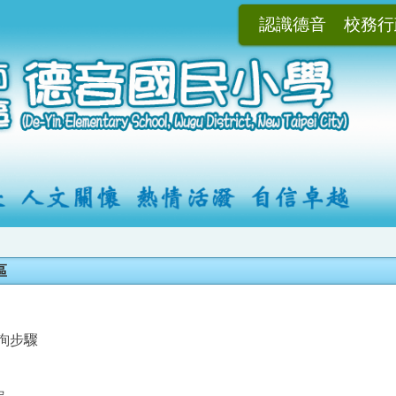
認識德音
校務行
區
查詢步驟