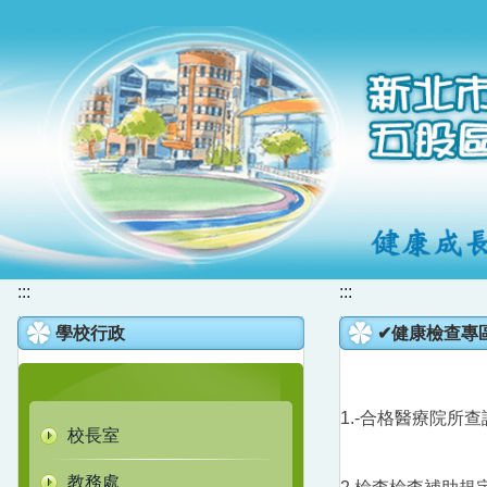
跳
到
主
要
內
容
區
:::
:::
學校行政
✔健康檢查專
1.-合格醫療院所
校長室
教務處