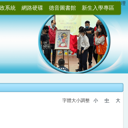
:::
回首頁
網站導覽
網站管理
政系統
網路硬碟
德音圖書館
新生入學專區
字體大小調整
小
中
大