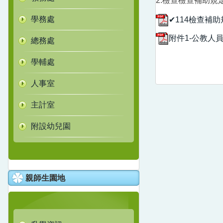
2.檢查檢查補助規
學務處
✔114檢查補
附件1-公教人
總務處
學輔處
人事室
主計室
附設幼兒園
親師生園地