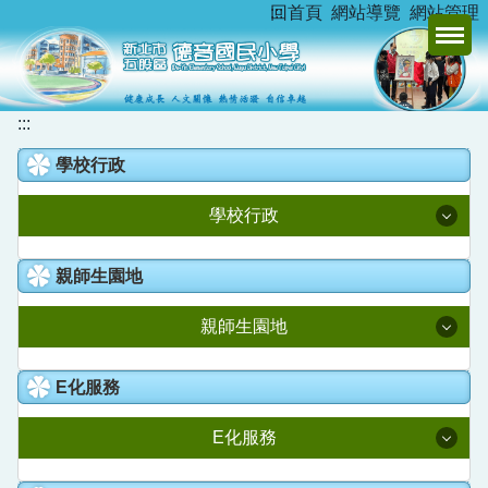
:::
回首頁
網站導覽
網站管理
跳
到
主
要
內
:::
容
學校行政
區
學校行政
校長室
親師生園地
教務處
親師生園地
學務處
升學資訊
E化服務
總務處
新北市家庭教育中心
E化服務
學輔處
德音臺灣母語日