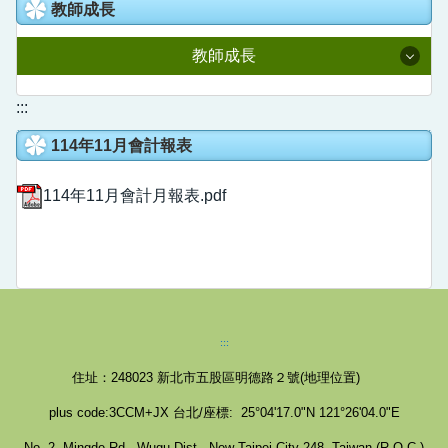
教室預約系統
教師成長
人事室
國語日報知識庫
校園線上報修
教師成長
主計室
語文競賽專區
校園直播
附設幼兒園
114學年度課程計畫
:::
家庭教育成果專區
Youtube直播
114年11月會計報表
全國在職教師進修網
德音社團
新北學Bar
公開授課專區
114年11月會計月報表.pdf
德音英語日
教育部信箱
教育雲
營養午餐專區
德音國小學生申訴信箱
數位學習影音網
五股樂齡中心
教師e學院
校外人士協助教學或活動專區
:::
專業社群分享平台
住址：248023
新北市五股區明德路２號(
地理位置
)
領域研究會分享平台
plus code:3CCM+JX 台北/座標: 25°04'17.0"N 121°26'04.0"E
No. 2, Mingde Rd., Wugu Dist., New Taipei City 248, Taiwan (R.O.C.)