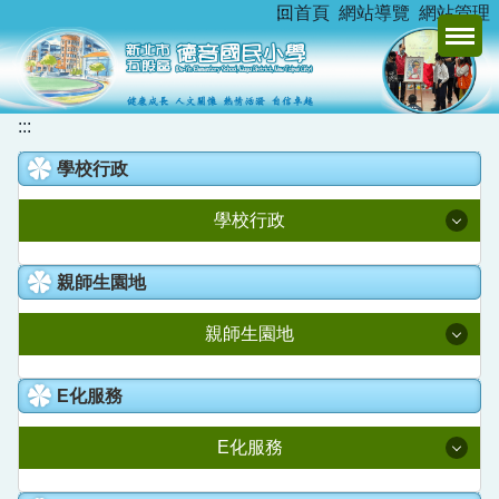
:::
回首頁
網站導覽
網站管理
跳
到
主
要
內
:::
容
學校行政
區
學校行政
校長室
親師生園地
教務處
親師生園地
學務處
升學資訊
E化服務
總務處
新北市家庭教育中心
E化服務
學輔處
德音臺灣母語日