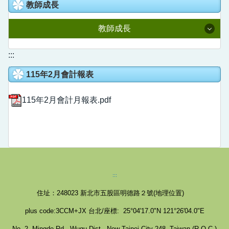
教室預約系統
教師成長
人事室
國語日報知識庫
校園線上報修
教師成長
主計室
語文競賽專區
校園直播
附設幼兒園
114學年度課程計畫
:::
家庭教育成果專區
Youtube直播
115年2月會計報表
全國在職教師進修網
德音社團
新北學Bar
公開授課專區
115年2月會計月報表.pdf
德音英語日
教育部信箱
教育雲
營養午餐專區
德音國小學生申訴信箱
數位學習影音網
五股樂齡中心
教師e學院
校外人士協助教學或活動專區
:::
專業社群分享平台
住址：248023
新北市五股區明德路２號(
地理位置
)
領域研究會分享平台
plus code:3CCM+JX 台北/座標: 25°04'17.0"N 121°26'04.0"E
No. 2, Mingde Rd., Wugu Dist., New Taipei City 248, Taiwan (R.O.C.)