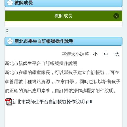
教室預約系統
教師成長
人事室
國語日報知識庫
校園線上報修
教師成長
主計室
語文競賽專區
校園直播
附設幼兒園
114學年度課程計畫
:::
家庭教育成果專區
Youtube直播
新北市學生自訂帳號操作說明
全國在職教師進修網
德音社團
新北學Bar
字體大小調整
小
中
大
公開授課專區
德音英語日
教育部信箱
新北市親師生平台自訂帳號操作說明
教育雲
營養午餐專區
新北市在學的學童家長，可以幫孩子建立自訂帳號， 可在
德音國小學生申訴信箱
數位學習影音網
家善用數十種網路資源， 在家自學， 同時也藉以培養孩子
五股樂齡中心
們正確的資訊應用素養，自訂帳號操作步驟如附件說明。
教師e學院
校外人士協助教學或活動專區
新北市親師生平台自訂帳號操作說明.pdf
專業社群分享平台
領域研究會分享平台