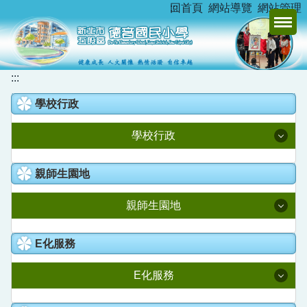
:::
回首頁
網站導覽
網站管理
跳
到
主
要
內
:::
容
學校行政
區
學校行政
校長室
親師生園地
教務處
親師生園地
學務處
升學資訊
E化服務
總務處
新北市家庭教育中心
E化服務
學輔處
德音臺灣母語日