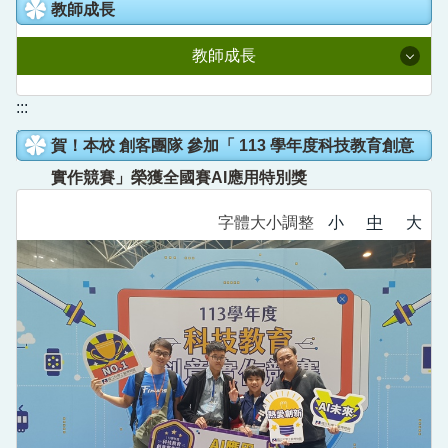
教室預約系統
教師成長
人事室
國語日報知識庫
校園線上報修
教師成長
主計室
語文競賽專區
校園直播
附設幼兒園
114學年度課程計畫
:::
家庭教育成果專區
Youtube直播
賀！本校 創客團隊 參加「 113 學年度科技教育創意
全國在職教師進修網
德音社團
新北學Bar
實作競賽」榮獲全國賽AI應用特別獎
公開授課專區
德音英語日
教育部信箱
字體大小調整
小
中
大
教育雲
營養午餐專區
德音國小學生申訴信箱
數位學習影音網
五股樂齡中心
教師e學院
校外人士協助教學或活動專區
專業社群分享平台
領域研究會分享平台