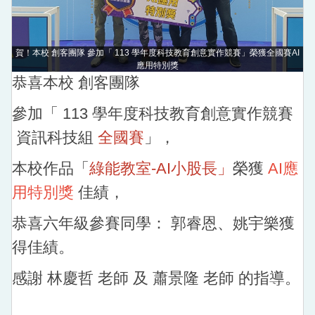
戶外教育資源平臺
賀！本校 創客團隊 參加「 113 學年度科技教育創意實作競賽」榮獲全國賽AI
應用特別獎
恭喜本校 創客團隊
參加「 113 學年度科技教育創意實作競賽
資訊科技組
全國賽
」，
本校作品「
綠能教室-AI小股長」
榮獲
AI應
用特別獎
佳績，
恭喜六年級
參賽同學：
郭睿恩、姚宇樂獲
得佳績。
感謝 林慶哲 老師 及 蕭景隆 老師 的指導。